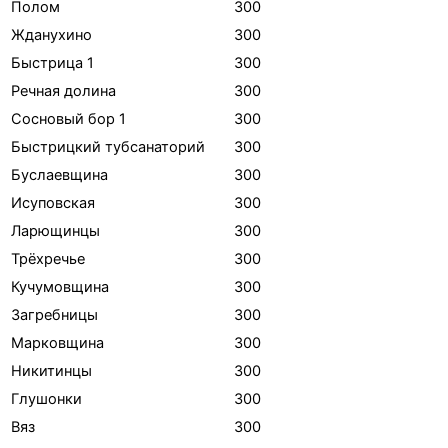
Полом
300
Жданухино
300
Быстрица 1
300
Речная долина
300
Сосновый бор 1
300
Быстрицкий тубсанаторий
300
Буслаевщина
300
Исуповская
300
Ларющинцы
300
Трёхречье
300
Кучумовщина
300
Загребницы
300
Марковщина
300
Никитинцы
300
Глушонки
300
Вяз
300