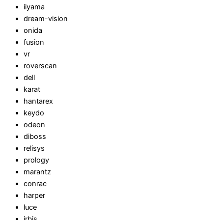
iiyama
dream-vision
onida
fusion
vr
roverscan
dell
karat
hantarex
keydo
odeon
diboss
relisys
prology
marantz
conrac
harper
luce
irbis